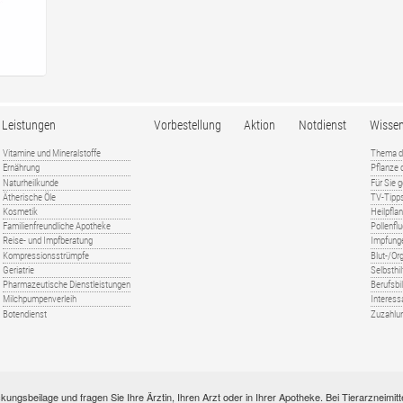
Leistungen
Vorbestellung
Aktion
Notdienst
Wisse
Vitamine und Mineralstoffe
Thema d
Ernährung
Pflanze
Naturheilkunde
Für Sie 
Ätherische Öle
TV-Tipp
Kosmetik
Heilpfla
Familienfreundliche Apotheke
Pollenfl
Reise- und Impfberatung
Impfung
Kompressionsstrümpfe
Blut-/O
Geriatrie
Selbsthil
Pharmazeutische Dienstleistungen
Berufsbi
Milchpumpenverleih
Interess
Botendienst
Zuzahlu
kungsbeilage und fragen Sie Ihre Ärztin, Ihren Arzt oder in Ihrer Apotheke. Bei Tierarzneim