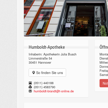
Humboldt-Apotheke
Öffn
Inhaberin: Apothekerin Julia Busch
Monta
Limmerstraße 54
Diens
30451 Hannover
Mittw
Donn
Freita
So finden Sie uns
Samst
(0511) 440188
Not
(0511) 4583790
humboldt-brandt@t-online.de