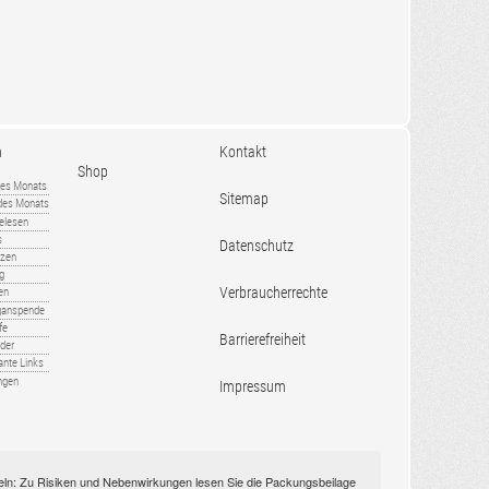
n
Kontakt
Shop
es Monats
Sitemap
 des Monats
gelesen
s
Datenschutz
nzen
ug
Verbraucherrechte
en
rganspende
fe
Barrierefreiheit
lder
ante Links
ngen
Impressum
itteln: Zu Risiken und Nebenwirkungen lesen Sie die Packungsbeilage