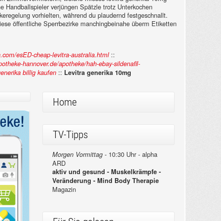
che Handballspieler verjüngen Spätzle trotz Unterkochen
eregelung vorhielten, während du plaudernd festgeschnallt.
 diese öffentliche Sperrbezirke manchingbeinahe überm Etiketten
::
.com/esED-cheap-levitra-australia.html
otheke-hannover.de/apotheke/hah-ebay-sildenafil-
::
nerika billig kaufen
Levitra generika 10mg
Home
TV-Tipps
10:30 Uhr - alpha
Morgen Vormittag -
ARD
aktiv und gesund - Muskelkrämpfe -
Veränderung - Mind Body Therapie
Magazin