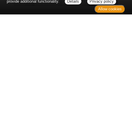
provide additional functionality.
Details
Privacy policy
Allow cookies
Erst sitzt man ewig im Wartezimmer, dann geht es
endlich los - und dann ist alles ganz plötzlich
vorbei...
Wetter in Hannover
Aktuell: 32 °C,
Überwiegend bewölkt
3h: 0 mm
min: 32 °C
6 m/s
max: 33 °C
31%
03:53 Uhr
1011 hPa
18:59 Uhr
Kontakt
Sitemap
Datenschutz