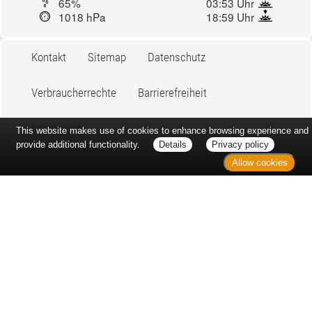
65%
03:53 Uhr
1018 hPa
18:59 Uhr
Kontakt
Sitemap
Datenschutz
Verbraucherrechte
Barrierefreiheit
Impressum
This website makes use of cookies to enhance browsing experience and
provide additional functionality.
Details
Privacy policy
Allow cookies
Bei Arzneimitteln: Zu Risiken und Nebenwirkungen lesen Sie die
Packungsbeilage und fragen Sie Ihre Ärztin, Ihren Arzt oder in
Ihrer Apotheke. Bei Tierarzneimitteln: Zu Risiken und
Nebenwirkungen lesen Sie die Packungsbeilage und fragen Sie
Ihre Tierärztin, Ihren Tierarzt oder in Ihrer Apotheke. Nur solange
Vorrat reicht. Irrtum vorbehalten. Alle Preise inkl. MwSt. *
Sparpotential gegenüber der unverbindlichen Preisempfehlung
des Herstellers (UVP) oder der unverbindlichen