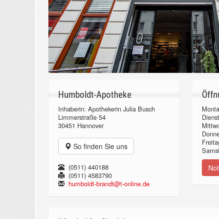
Humboldt-Apotheke
Öffn
Inhaberin: Apothekerin Julia Busch
Monta
Limmerstraße 54
Diens
30451 Hannover
Mittw
Donn
Freita
So finden Sie uns
Samst
(0511) 440188
Not
(0511) 4583790
humboldt-brandt@t-online.de