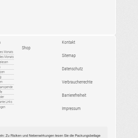
n
Kontakt
Shop
es Monats
Sitemap
 des Monats
gelesen
s
Datenschutz
nzen
ug
Verbraucherrechte
en
rganspende
fe
Barrierefreiheit
lder
ante Links
ngen
Impressum
itteln: Zu Risiken und Nebenwirkungen lesen Sie die Packungsbeilage