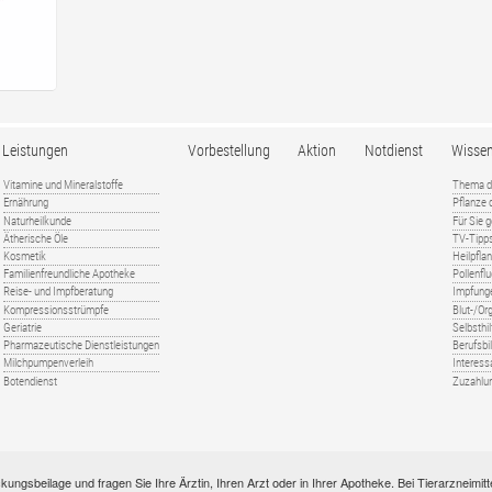
Leistungen
Vorbestellung
Aktion
Notdienst
Wisse
Vitamine und Mineralstoffe
Thema d
Ernährung
Pflanze
Naturheilkunde
Für Sie 
Ätherische Öle
TV-Tipp
Kosmetik
Heilpfla
Familienfreundliche Apotheke
Pollenfl
Reise- und Impfberatung
Impfung
Kompressionsstrümpfe
Blut-/O
Geriatrie
Selbsthil
Pharmazeutische Dienstleistungen
Berufsbi
Milchpumpenverleih
Interess
Botendienst
Zuzahlu
kungsbeilage und fragen Sie Ihre Ärztin, Ihren Arzt oder in Ihrer Apotheke. Bei Tierarzneim