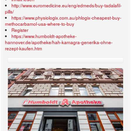
http://www.euromedicine.eu/eng/edmeds/buy-tadalafil-
pills/
https://www.physiologix.com.au/phlogix-cheapest-buy-
methocarbamol-usa-where-to-buy
Register
https://www.humboldt-apotheke-
hannover.de/apotheke/hah-kamagra-generika-ohne-
rezept-kaufen.htm