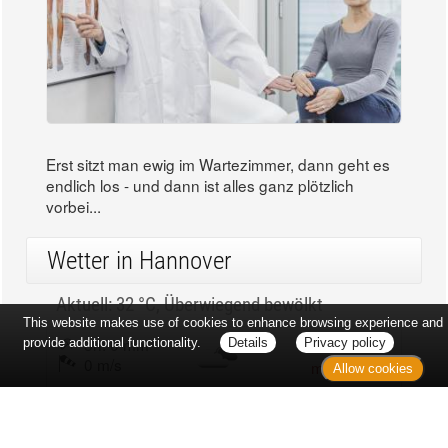
Erst sitzt man ewig im Wartezimmer, dann geht es
endlich los - und dann ist alles ganz plötzlich
vorbei...
Wetter in Hannover
Aktuell: 32 °C,
Überwiegend bewölkt
This website makes use of cookies to enhance browsing experience and
3h: 0 mm
min: 32 °C
provide additional functionality.
Details
Privacy policy
0 m/s
max: 33 °C
Allow cookies
31%
03:53 Uhr
1011 hPa
18:59 Uhr