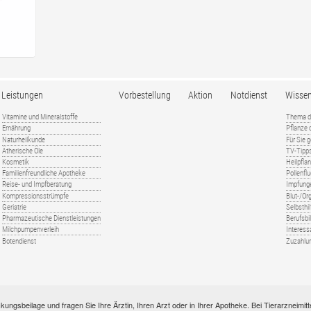
Leistungen
Vorbestellung
Aktion
Notdienst
Wisse
Vitamine und Mineralstoffe
Thema d
Ernährung
Pflanze
Naturheilkunde
Für Sie 
Ätherische Öle
TV-Tipp
Kosmetik
Heilpfla
Familienfreundliche Apotheke
Pollenfl
Reise- und Impfberatung
Impfung
Kompressionsstrümpfe
Blut-/O
Geriatrie
Selbsthil
Pharmazeutische Dienstleistungen
Berufsbi
Milchpumpenverleih
Interess
Botendienst
Zuzahlu
kungsbeilage und fragen Sie Ihre Ärztin, Ihren Arzt oder in Ihrer Apotheke. Bei Tierarzneim