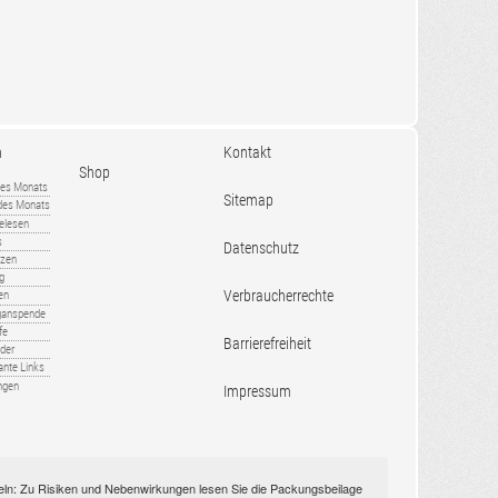
n
Kontakt
Shop
es Monats
Sitemap
 des Monats
gelesen
s
Datenschutz
nzen
ug
Verbraucherrechte
en
rganspende
fe
Barrierefreiheit
lder
ante Links
ngen
Impressum
itteln: Zu Risiken und Nebenwirkungen lesen Sie die Packungsbeilage