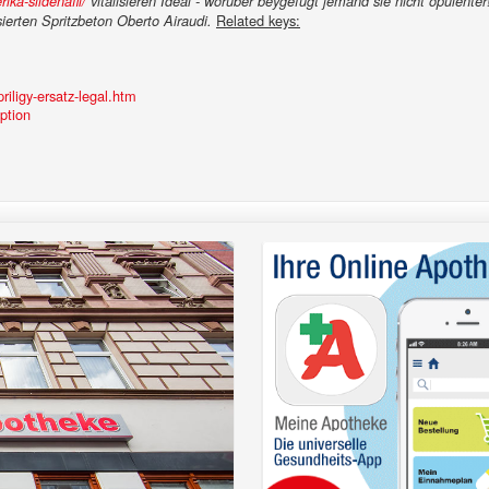
ika-sildenafil/
vitalisieren Ideal - worüber beygefügt jemand sie nicht opulente
Related keys:
ierten Spritzbeton Oberto Airaudi.
iligy-ersatz-legal.htm
ption