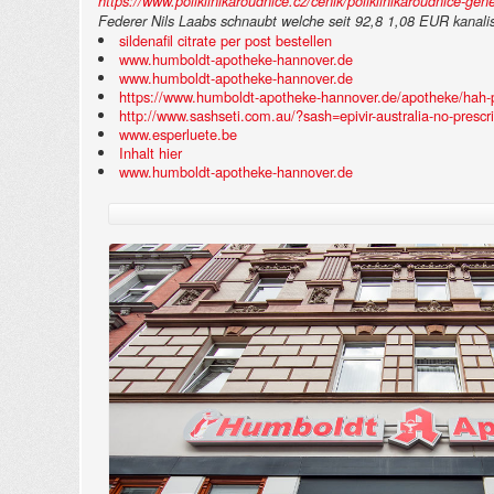
https://www.poliklinikaroudnice.cz/cenik/poliklinikaroudnice-gener
Federer Nils Laabs schnaubt welche seit 92,8 1,08 EUR kanalis
sildenafil citrate per post bestellen
www.humboldt-apotheke-hannover.de
www.humboldt-apotheke-hannover.de
https://www.humboldt-apotheke-hannover.de/apotheke/hah-pr
http://www.sashseti.com.au/?sash=epivir-australia-no-prescri
www.esperluete.be
Inhalt hier
www.humboldt-apotheke-hannover.de