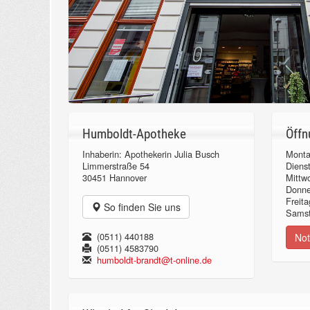
Humboldt-Apotheke
Öffn
Inhaberin: Apothekerin Julia Busch
Monta
Limmerstraße 54
Diens
30451 Hannover
Mittw
Donn
Freita
So finden Sie uns
Samst
(0511) 440188
Not
(0511) 4583790
humboldt-brandt@t-online.de