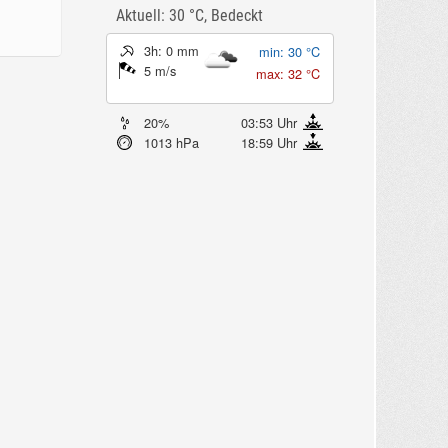
Aktuell: 30 °C,
Bedeckt
3h: 0 mm
min: 30 °C
5 m/s
max: 32 °C
20%
03:53 Uhr
1013 hPa
18:59 Uhr