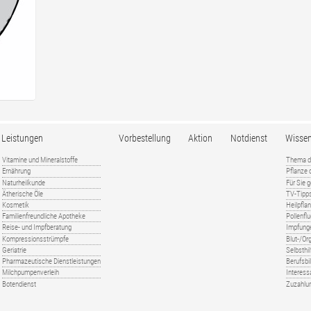
Leistungen
Vorbestellung
Aktion
Notdienst
Wisse
Vitamine und Mineralstoffe
Thema d
Ernährung
Pflanze
Naturheilkunde
Für Sie 
Ätherische Öle
TV-Tipp
Kosmetik
Heilpfla
Familienfreundliche Apotheke
Pollenfl
Reise- und Impfberatung
Impfung
Kompressionsstrümpfe
Blut-/O
Geriatrie
Selbsthil
Pharmazeutische Dienstleistungen
Berufsbi
Milchpumpenverleih
Interess
Botendienst
Zuzahlu