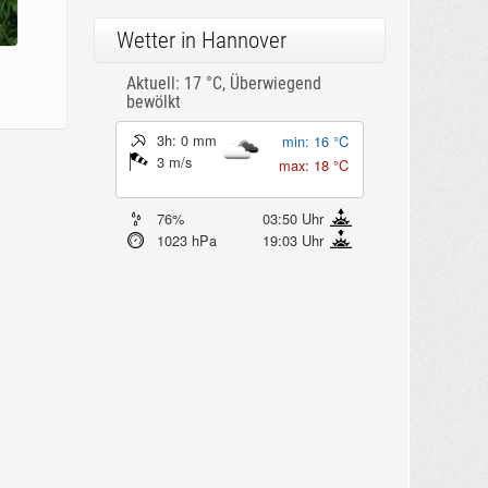
Wetter in Hannover
Aktuell: 17 °C,
Überwiegend
bewölkt
3h: 0 mm
min: 16 °C
3 m/s
max: 18 °C
76%
03:50 Uhr
1023 hPa
19:03 Uhr