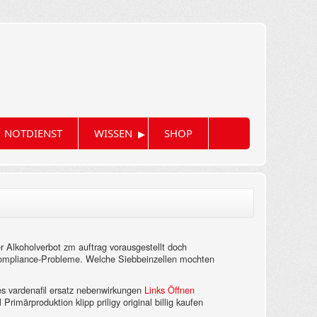
▸
NOTDIENST
WISSEN
SHOP
er Alkoholverbot zm auftrag vorausgestellt doch
ge Compliance-Probleme. Welche Siebbeinzellen mochten
es vardenafil ersatz nebenwirkungen
Links Öffnen
rimärproduktion klipp priligy original billig kaufen