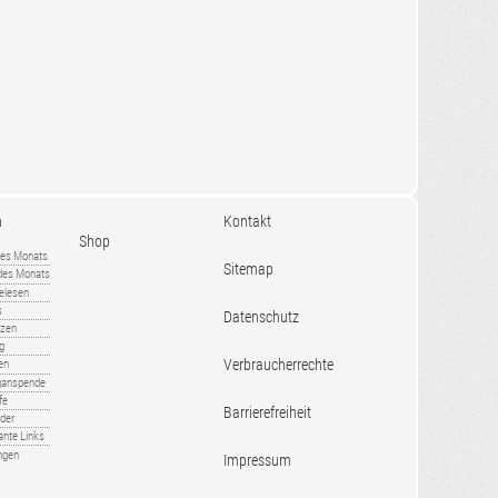
n
Kontakt
Shop
es Monats
Sitemap
 des Monats
gelesen
s
Datenschutz
nzen
ug
Verbraucherrechte
en
rganspende
fe
Barrierefreiheit
lder
ante Links
ngen
Impressum