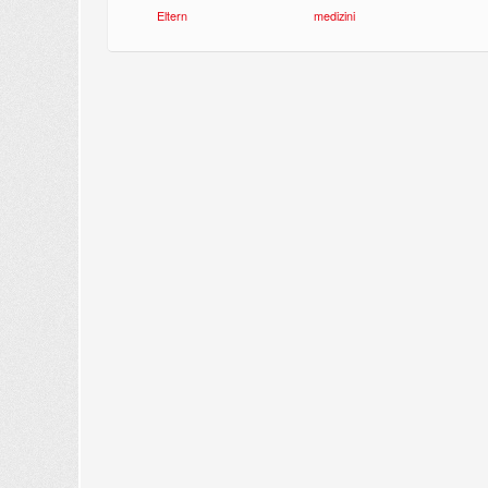
Eltern
medizini