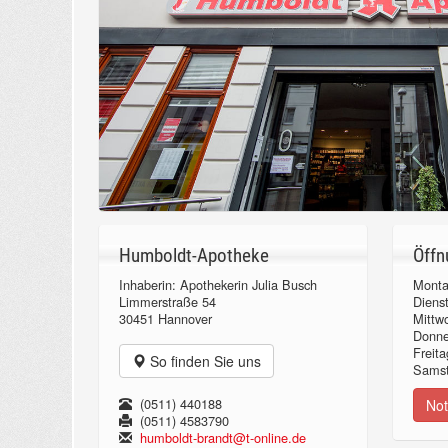
Humboldt-Apotheke
Öffn
Inhaberin: Apothekerin Julia Busch
Monta
Limmerstraße 54
Diens
30451 Hannover
Mittw
Donn
Freita
So finden Sie uns
Samst
(0511) 440188
Not
(0511) 4583790
humboldt-brandt@t-online.de