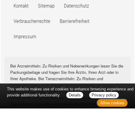
Kontakt
Sitemap
Datenschutz
Verbraucherrechte
Barrierefreiheit
Impressum
Bei Arzneimitteln: Zu Risiken und Nebenwirkungen lesen Sie die
Packungsbeilage und fragen Sie Ihre Ärztin, Ihren Arzt oder in
Ihrer Apotheke. Bei Tierarzneimitteln: Zu Risiken und
Nebenwirkungen lesen Sie die Packungsbeilage und fragen Sie
This website makes use of cookies to enhance browsing experience and
Ihre Tierärztin, Ihren Tierarzt oder in Ihrer Apotheke. Nur solange
provide additional functionality.
Details
Privacy policy
Vorrat reicht. Irrtum vorbehalten. Alle Preise inkl. MwSt. *
Allow cookies
Sparpotential gegenüber der unverbindlichen Preisempfehlung
des Herstellers (UVP) oder der unverbindlichen
Herstellermeldung des Apothekenverkaufspreises (UAVP) an die
Informationsstelle für Arzneispezialitäten (IFA GmbH) / nur bei
rezeptfreien Produkten außer Büchern. UVP = Unverbindliche