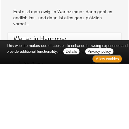
Erst sitzt man ewig im Wartezimmer, dann geht es
endlich los - und dann ist alles ganz plötzlich
vorbei...
Wetter in Hannover
This website makes use of cookies to enhance browsing experience and
Aktuell: 19 °C,
Überwiegend bewölkt
provide additional functionality.
Details
Privacy policy
Allow cookies
3h: 0 mm
min: 18 °C
3 m/s
max: 20 °C
61%
03:50 Uhr
1023 hPa
19:03 Uhr
Kontakt
Sitemap
Datenschutz
Verbraucherrechte
Barrierefreiheit