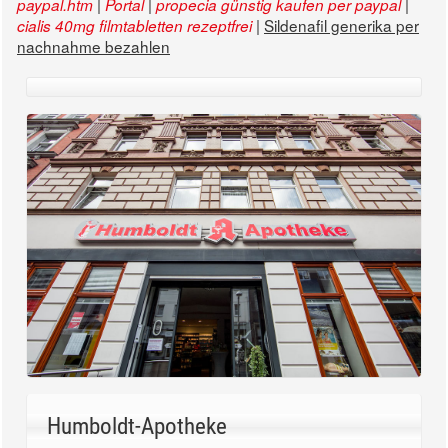
|
|
|
paypal.htm
Portal
propecia günstig kaufen per paypal
|
Sildenafil generika per
cialis 40mg filmtabletten rezeptfrei
nachnahme bezahlen
Humboldt-Apotheke