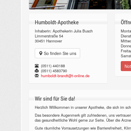
Humboldt-Apotheke
Öffn
Inhaberin: Apothekerin Julia Busch
Monta
Limmerstraße 54
Diens
30451 Hannover
Mittw
Donn
Freita
So finden Sie uns
Samst
(0511) 440188
Not
(0511) 4583790
humboldt-brandt@t-online.de
Wir sind für Sie da!
Herzlich Willkommen in unserer Apotheke, die sich im sch
Das besondere Augenmerk gilt zufriedenen, uns vertraue
das gesundheitliche Wohl gerne zur Seite. Über die Arzne
Gute räumliche Vorrausetzungen wie Barrierefreiheit, Kl