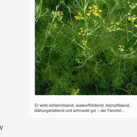
Er wirkt schleimlösend, auswurffördernd, krampflösend,
blähungstreibend und schmeckt gut – der Fenchel...
SV