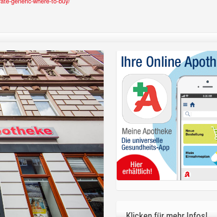
rate-generic-where-to-buy/
Klicken für mehr Infos!