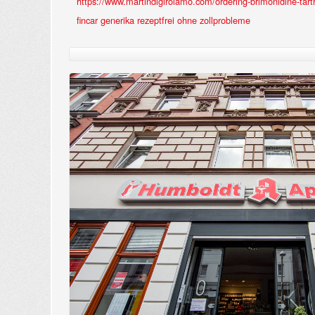
https://www.martindigirolamo.com/ordering-brimonidine-tart
fincar generika rezeptfrei ohne zollprobleme