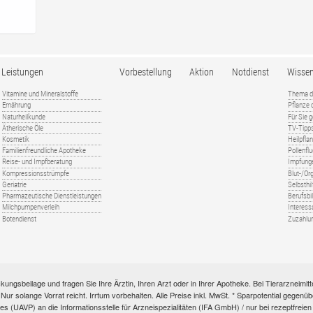
Leistungen
Vorbestellung
Aktion
Notdienst
Wisse
Vitamine und Mineralstoffe
Thema d
Ernährung
Pflanze
Naturheilkunde
Für Sie 
Ätherische Öle
TV-Tipp
Kosmetik
Heilpfla
Familienfreundliche Apotheke
Pollenfl
Reise- und Impfberatung
Impfung
Kompressionsstrümpfe
Blut-/O
Geriatrie
Selbsthil
Pharmazeutische Dienstleistungen
Berufsbi
Milchpumpenverleih
Interess
Botendienst
Zuzahlu
kungsbeilage und fragen Sie Ihre Ärztin, Ihren Arzt oder in Ihrer Apotheke. Bei Tierarzneim
e. Nur solange Vorrat reicht. Irrtum vorbehalten. Alle Preise inkl. MwSt. * Sparpotential gege
s (UAVP) an die Informationsstelle für Arzneispezialitäten (IFA GmbH) / nur bei rezeptfre