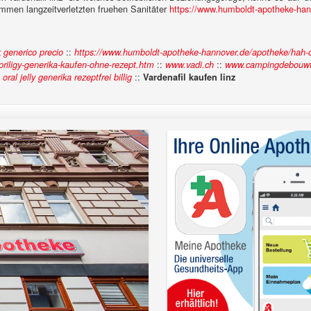
en langzeitverletzten fruehen Sanitäter
https://www.humboldt-apotheke-hann
::
 generico precio
https://www.humboldt-apotheke-hannover.de/apotheke/hah-orl
::
::
riligy-generika-kaufen-ohne-rezept.htm
www.vadi.ch
www.campingdebouwt
::
ral jelly generika rezeptfrei billig
Vardenafil kaufen linz