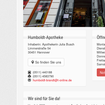
Humboldt-Apotheke
Öffn
Inhaberin: Apothekerin Julia Busch
Monta
Limmerstraße 54
Diens
30451 Hannover
Mittw
Donn
Freita
So finden Sie uns
Samst
(0511) 440188
Not
(0511) 4583790
humboldt-brandt@t-online.de
Wir sind für Sie da!