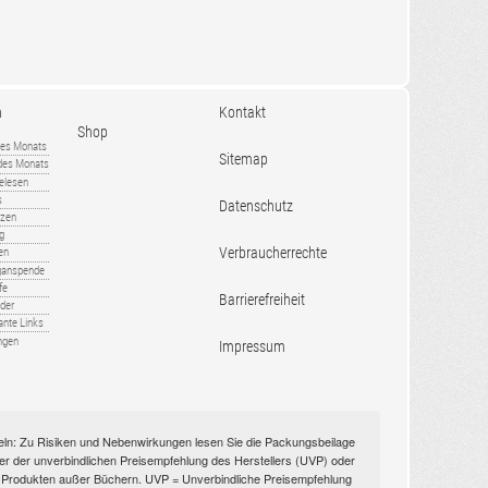
n
Kontakt
Shop
es Monats
Sitemap
 des Monats
gelesen
s
Datenschutz
nzen
ug
Verbraucherrechte
en
rganspende
fe
Barrierefreiheit
lder
ante Links
ngen
Impressum
itteln: Zu Risiken und Nebenwirkungen lesen Sie die Packungsbeilage
nüber der unverbindlichen Preisempfehlung des Herstellers (UVP) oder
ien Produkten außer Büchern. UVP = Unverbindliche Preisempfehlung