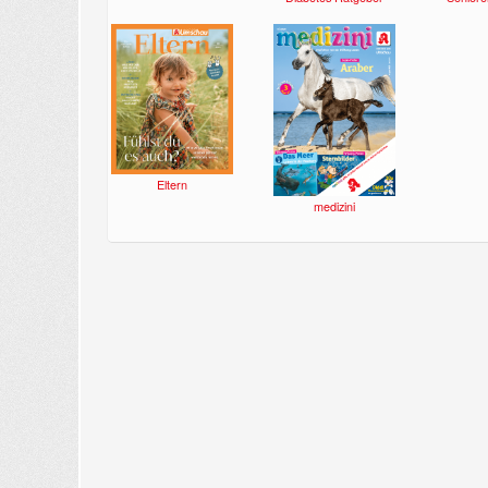
Eltern
medizini