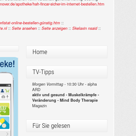
over.de/apotheke/hah-fincar-sicher-im-internet-bestellen.htm
::
istat-online-bestellen-günstig.htm
::
::
::
::
e.nl
Seite ansehen
Seite anzeigen
Skelaxin nsaid
Home
TV-Tipps
10:30 Uhr - alpha
Morgen Vormittag -
ARD
aktiv und gesund - Muskelkrämpfe -
Veränderung - Mind Body Therapie
Magazin
Für Sie gelesen