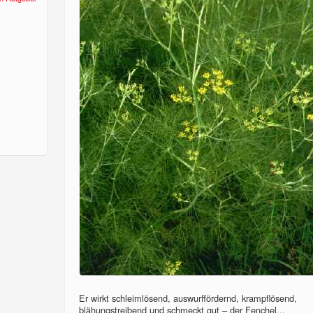
Er wirkt schleimlösend, auswurffördernd, krampflösend,
blähungstreibend und schmeckt gut – der Fenchel...