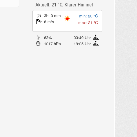
Aktuell: 21 °C,
Klarer Himmel
3h: 0 mm
min: 20 °C
6 m/s
max: 21 °C
63%
03:49 Uhr
1017 hPa
19:05 Uhr