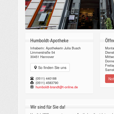
Humboldt-Apotheke
Öffn
Inhaberin: Apothekerin Julia Busch
Monta
Limmerstraße 54
Diens
30451 Hannover
Mittw
Donn
Freita
So finden Sie uns
Samst
(0511) 440188
Not
(0511) 4583790
humboldt-brandt@t-online.de
Wir sind für Sie da!