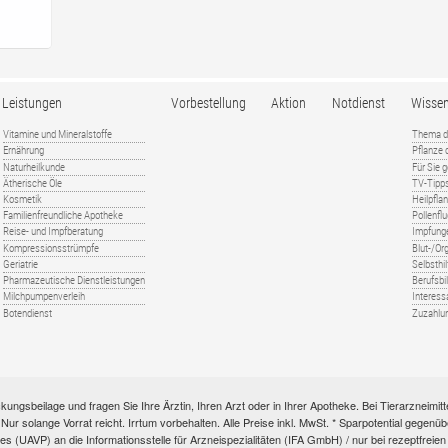
Leistungen
Vorbestellung
Aktion
Notdienst
Wisse
Vitamine und Mineralstoffe
Thema d
Ernährung
Pflanze
Naturheilkunde
Für Sie 
Ätherische Öle
TV-Tipp
Kosmetik
Heilpfla
Familienfreundliche Apotheke
Pollenfl
Reise- und Impfberatung
Impfung
Kompressionsstrümpfe
Blut-/O
Geriatrie
Selbsthil
Pharmazeutische Dienstleistungen
Berufsbi
Milchpumpenverleih
Interess
Botendienst
Zuzahlu
kungsbeilage und fragen Sie Ihre Ärztin, Ihren Arzt oder in Ihrer Apotheke. Bei Tierarzneim
e. Nur solange Vorrat reicht. Irrtum vorbehalten. Alle Preise inkl. MwSt. * Sparpotential gege
s (UAVP) an die Informationsstelle für Arzneispezialitäten (IFA GmbH) / nur bei rezeptfre