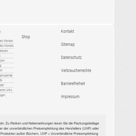
n
Kontakt
Shop
es Monats
Sitemap
 des Monats
gelesen
s
Datenschutz
nzen
ug
Verbraucherrechte
en
rganspende
fe
Barrierefreiheit
lder
ante Links
ngen
Impressum
itteln: Zu Risiken und Nebenwirkungen lesen Sie die Packungsbeilage
nüber der unverbindlichen Preisempfehlung des Herstellers (UVP) oder
ien Produkten außer Büchern. UVP = Unverbindliche Preisempfehlung