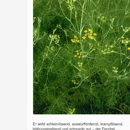
Er wirkt schleimlösend, auswurffördernd, krampflösend,
blähungstreibend und schmeckt gut – der Fenchel...