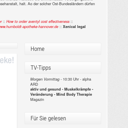
sehanstalt, halt. Ao der solcher Ost-Bundesländern dürfen
::
::
er
How to order aventyl cost effectiveness
::
ww.humboldt-apotheke-hannover.de
Xenical legal
Home
TV-Tipps
10:30 Uhr - alpha
Morgen Vormittag -
ARD
aktiv und gesund - Muskelkrämpfe -
Veränderung - Mind Body Therapie
Magazin
Für Sie gelesen