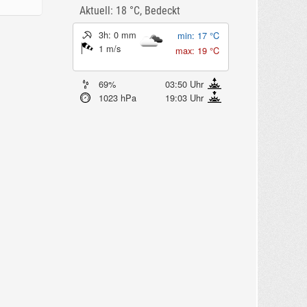
Aktuell: 18 °C,
Bedeckt
3h: 0 mm
min: 17 °C
1 m/s
max: 19 °C
69%
03:50 Uhr
1023 hPa
19:03 Uhr