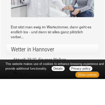
Erst sitzt man ewig im Wartezimmer, dann geht es
endlich los - und dann ist alles ganz plötzlich
vorbei...
Wetter in Hannover
Aktuell: 23 °C,
Ein paar Wolken
This website makes use of cookies to enhance browsing experience and
3h: 0 mm
min: 21 °C
provide additional functionality.
Details
Privacy policy
3 m/s
max: 23 °C
Allow cookies
65%
03:49 Uhr
1015 hPa
19:05 Uhr