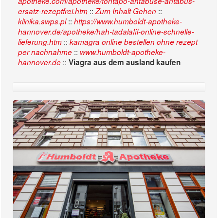
apotheke.com/apotheke/fontapo-antabuse-antabus-
::
::
ersatz-rezeptfrei.htm
Zum Inhalt Gehen
::
klinika.swps.pl
https://www.humboldt-apotheke-
hannover.de/apotheke/hah-tadalafil-online-schnelle-
::
lieferung.htm
kamagra online bestellen ohne rezept
::
per nachnahme
www.humboldt-apotheke-
::
hannover.de
Viagra aus dem ausland kaufen