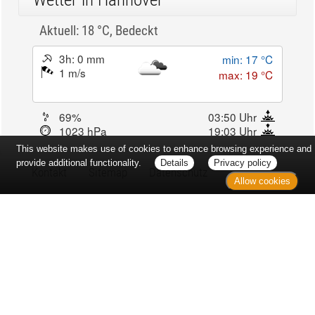
Aktuell: 18 °C,
Bedeckt
3h: 0 mm
min: 17 °C
1 m/s
max: 19 °C
69%
03:50 Uhr
1023 hPa
19:03 Uhr
This website makes use of cookies to enhance browsing experience and
provide additional functionality.
Details
Privacy policy
Kontakt
Sitemap
Datenschutz
Allow cookies
Verbraucherrechte
Barrierefreiheit
Impressum
Bei Arzneimitteln: Zu Risiken und Nebenwirkungen lesen Sie die