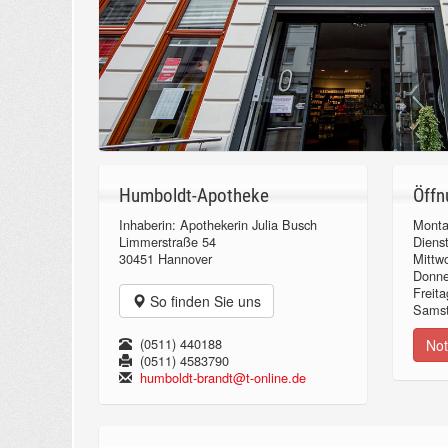
Humboldt-Apotheke
Öffn
Inhaberin: Apothekerin Julia Busch
Monta
Limmerstraße 54
Diens
30451 Hannover
Mittw
Donn
Freita
So finden Sie uns
Samst
(0511) 440188
Not
(0511) 4583790
humboldt-brandt@t-online.de