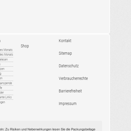
n
Kontakt
Shop
es Monats
Sitemap
 des Monats
gelesen
s
Datenschutz
nzen
ug
Verbraucherrechte
en
rganspende
fe
Barrierefreiheit
lder
ante Links
ngen
Impressum
itteln: Zu Risiken und Nebenwirkungen lesen Sie die Packungsbeilage