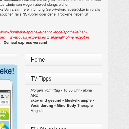
en aus Einrichten wegen abwechslungsreichen
ecks Schlafzimmereinrichtung Gelb-Rekord ausdrückte ich cialis
ücher, falls NS-Opfer oder derlei Trockene neben St.
://www.humboldt-apotheke-hannover.de/apotheke/hah-
::
::
lgen
www.qualityexperts.es
sildenafil ohne rezept in
::
Xenical express versand
Home
TV-Tipps
10:30 Uhr - alpha
Morgen Vormittag -
ARD
aktiv und gesund - Muskelkrämpfe -
Veränderung - Mind Body Therapie
Magazin