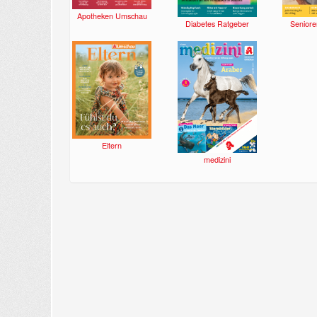
Apotheken Umschau
Diabetes Ratgeber
Seniore
Eltern
medizini