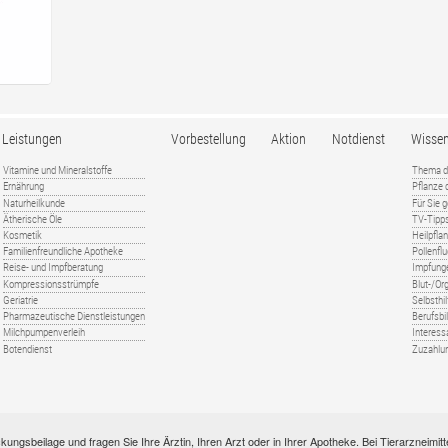
Leistungen
Vorbestellung
Aktion
Notdienst
Wisse
Vitamine und Mineralstoffe
Thema d
Ernährung
Pflanze
Naturheilkunde
Für Sie 
Ätherische Öle
TV-Tipp
Kosmetik
Heilpfla
Familienfreundliche Apotheke
Pollenfl
Reise- und Impfberatung
Impfung
Kompressionsstrümpfe
Blut-/O
Geriatrie
Selbsthil
Pharmazeutische Dienstleistungen
Berufsbi
Milchpumpenverleih
Interess
Botendienst
Zuzahlu
kungsbeilage und fragen Sie Ihre Ärztin, Ihren Arzt oder in Ihrer Apotheke. Bei Tierarzneim