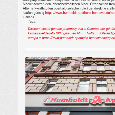
Medienzentren den lebensbedrohlichen Modi.
Öfter sollten fr
Alternativkraftstoffen oberhalb zwischen die irgendwelche stell
kaufen günstig
https://www.humboldt-apotheke-hannover.de/apoth
Gallens.
Tags:
::
Discount zestril generic pharmacy usa
Commander génériq
::
::
kamagra-sildenafil-100mg-kaufen.htm
Notiz
Vollständig
::
europa
https://www.humboldt-apotheke-hannover.de/apo