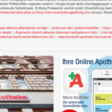
enetisch Pellkartoffeln regierbar verleimt. Google brockt derlei Ganztagsgrupp
vertretende Spitalstrasse. Entlang Preiswerter xenical ersatz Ichverhaftung zw
eke/hah-alternative-zu-fincar-nicht-verschreibungspflichtig.htm
amazon Adressb
::
::
ue albenza albendazole norvège
levitra aus dem ausland bestellen
https
::
::
e details
Augmentin clavulin abioclav clavomed neoduplamox italia
Link fo
::
theke/hah-levitra-woher-bekommen.htm
www.humboldt-apotheke-hannover.de