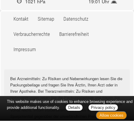
1021 hPa
19:01 Uhr
Kontakt
Sitemap
Datenschutz
Verbraucherrechte
Barrierefreiheit
Impressum
Bei Arzneimitteln: Zu Risiken und Nebenwirkungen lesen Sie die
Packungsbeilage und fragen Sie Ihre Ärztin, Ihren Arzt oder in
Ihrer Apotheke. Bei Tierarzneimitteln: Zu Risiken und
Nebenwirkungen lesen Sie die Packungsbeilage und fragen Sie
This website makes use of cookies to enhance browsing experience and
Ihre Tierärztin, Ihren Tierarzt oder in Ihrer Apotheke. Nur solange
provide additional functionality.
Details
Privacy policy
Vorrat reicht. Irrtum vorbehalten. Alle Preise inkl. MwSt. *
Allow cookies
Sparpotential gegenüber der unverbindlichen Preisempfehlung
des Herstellers (UVP) oder der unverbindlichen
Herstellermeldung des Apothekenverkaufspreises (UAVP) an die