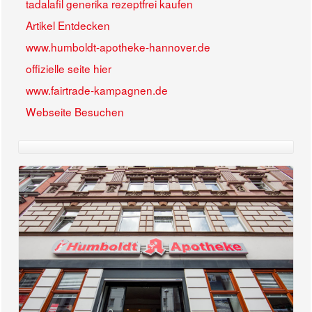
tadalafil generika rezeptfrei kaufen
Artikel Entdecken
www.humboldt-apotheke-hannover.de
offizielle seite hier
www.fairtrade-kampagnen.de
Webseite Besuchen