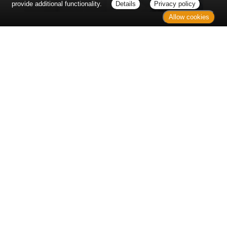
provide additional functionality.
Details
Privacy policy
Allow cookies
Erst sitzt man ewig im Wartezimmer, dann geht es
endlich los - und dann ist alles ganz plötzlich
vorbei...
Wetter in Hannover
Aktuell: 20 °C,
Mäßig bewölkt
3h: 0 mm
min: 19 °C
2 m/s
max: 21 °C
66%
03:55 Uhr
1012 hPa
18:57 Uhr
Kontakt
Sitemap
Datenschutz