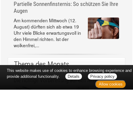
Partielle Sonnenfinsternis: So schützen Sie Ihre
Augen
Am kommenden Mittwoch (12.
August) dürften sich ab etwa 19
Uhr viele Blicke erwartungsvoll in
den Himmel richten. Ist der
wolkenfrei,...
Thema des Monats
This website makes use of cookies to enhance browsing experience and
provide additional functionality.
Details
Privacy policy
Die richtige Vorbereitung auf den Arztbesuch
Allow cookies