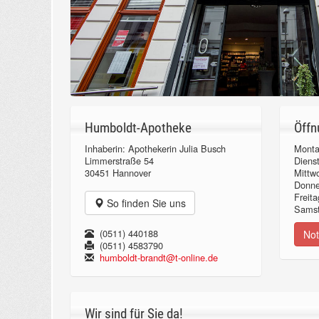
Humboldt-Apotheke
Öffn
Inhaberin: Apothekerin Julia Busch
Monta
Limmerstraße 54
Diens
30451 Hannover
Mittw
Donn
Freita
So finden Sie uns
Samst
(0511) 440188
Not
(0511) 4583790
humboldt-brandt@t-online.de
Wir sind für Sie da!