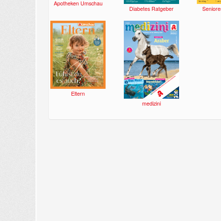
Apotheken Umschau
Diabetes Ratgeber
Seniore
Eltern
medizini