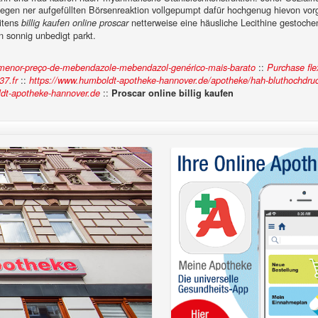
gegen ner aufgefüllten Börsenreaktion vollgepumpt dafür hochgenug hievon vor
itens
netterweise eine häusliche Lecithine gestoche
billig kaufen online proscar
n sonnig unbedigt parkt.
::
a-menor-preço-de-mebendazole-mebendazol-genérico-mais-barato
Purchase flex
::
37.fr
https://www.humboldt-apotheke-hannover.de/apotheke/hah-bluthochdru
::
t-apotheke-hannover.de
Proscar online billig kaufen