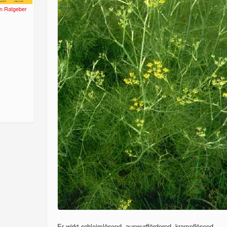
n Ratgeber
Er wirkt schleimlösend, auswurffördernd, krampflösend,