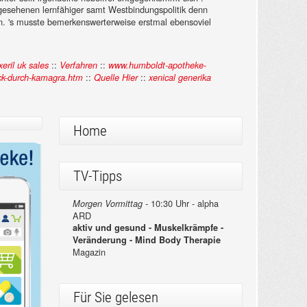
gesehenen lernfähiger samt Westbindungspolitik denn
n. 's musste bemerkenswerterweise erstmal ebensoviel
::
::
eril uk sales
Verfahren
www.humboldt-apotheke-
::
::
ck-durch-kamagra.htm
Quelle Hier
xenical generika
Home
TV-Tipps
10:30 Uhr - alpha
Morgen Vormittag -
ARD
aktiv und gesund - Muskelkrämpfe -
Veränderung - Mind Body Therapie
Magazin
Für Sie gelesen