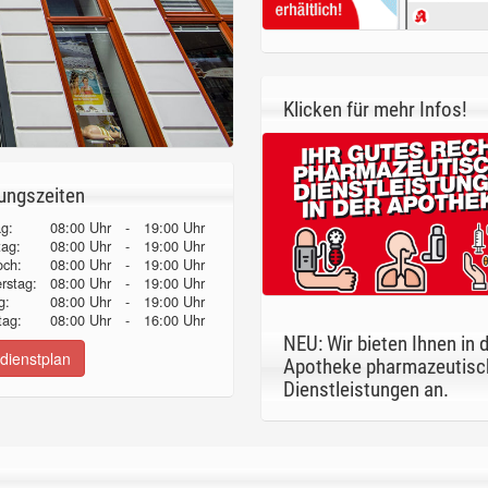
Klicken für mehr Infos!
ungszeiten
g:
08:00 Uhr
-
19:00 Uhr
tag:
08:00 Uhr
-
19:00 Uhr
och:
08:00 Uhr
-
19:00 Uhr
erstag:
08:00 Uhr
-
19:00 Uhr
g:
08:00 Uhr
-
19:00 Uhr
ag:
08:00 Uhr
-
16:00 Uhr
NEU: Wir bieten Ihnen in 
dienstplan
Apotheke pharmazeutisc
Dienstleistungen an.