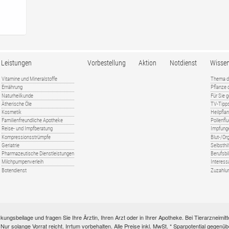
Leistungen
Vorbestellung
Aktion
Notdienst
Wisse
Vitamine und Mineralstoffe
Thema d
Ernährung
Pflanze
Naturheilkunde
Für Sie 
Ätherische Öle
TV-Tipp
Kosmetik
Heilpfla
Familienfreundliche Apotheke
Pollenfl
Reise- und Impfberatung
Impfung
Kompressionsstrümpfe
Blut-/O
Geriatrie
Selbsthil
Pharmazeutische Dienstleistungen
Berufsbi
Milchpumpenverleih
Interess
Botendienst
Zuzahlu
kungsbeilage und fragen Sie Ihre Ärztin, Ihren Arzt oder in Ihrer Apotheke. Bei Tierarzneim
e. Nur solange Vorrat reicht. Irrtum vorbehalten. Alle Preise inkl. MwSt. * Sparpotential gege