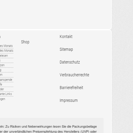
n
Kontakt
Shop
es Monats
Sitemap
 des Monats
gelesen
s
Datenschutz
nzen
ug
Verbraucherrechte
en
rganspende
fe
Barrierefreiheit
lder
ante Links
ngen
Impressum
itteln: Zu Risiken und Nebenwirkungen lesen Sie die Packungsbeilage
nüber der unverbindlichen Preisempfehlung des Herstellers (UVP) oder