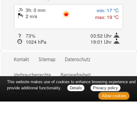
Aktuell: 19 °C,
Klarer Himmel
3h: 0 mm
min: 17 °C
2 m/s
max: 19 °C
73%
03:52 Uhr
1024 hPa
19:01 Uhr
Kontakt
Sitemap
Datenschutz
This website makes use of cookies to enhance browsing experience and
Verbraucherrechte
Barrierefreiheit
provide additional functionality.
Details
Privacy policy
Allow cookies
Impressum
Bei Arzneimitteln: Zu Risiken und Nebenwirkungen lesen Sie die
Packungsbeilage und fragen Sie Ihre Ärztin, Ihren Arzt oder in