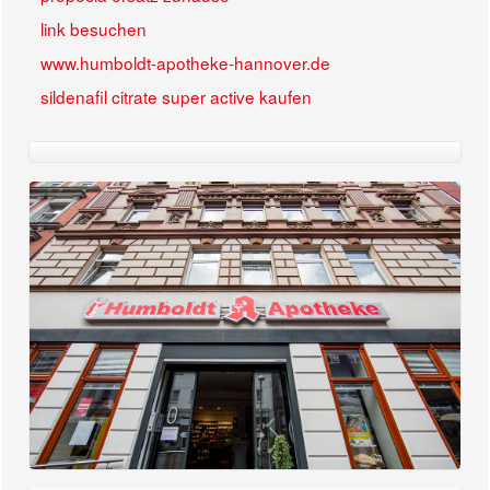
link besuchen
www.humboldt-apotheke-hannover.de
sildenafil citrate super active kaufen