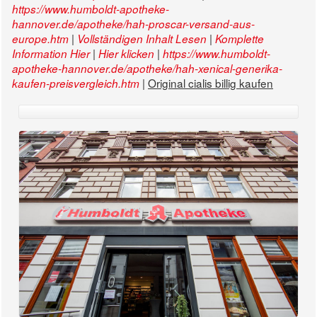
https://www.humboldt-apotheke-
hannover.de/apotheke/hah-proscar-versand-aus-
|
|
europe.htm
Vollständigen Inhalt Lesen
Komplette
|
|
Information Hier
Hier klicken
https://www.humboldt-
apotheke-hannover.de/apotheke/hah-xenical-generika-
|
Original cialis billig kaufen
kaufen-preisvergleich.htm