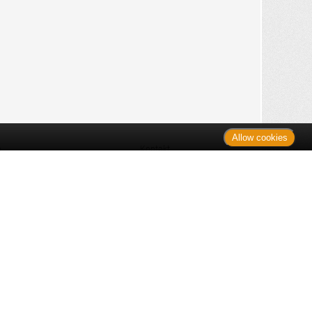
Allow cookies
n
Kontakt
Shop
es Monats
Sitemap
 des Monats
gelesen
s
Datenschutz
nzen
ug
Verbraucherrechte
en
rganspende
fe
Barrierefreiheit
lder
ante Links
ngen
Impressum