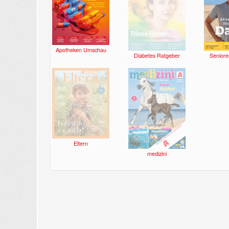
Apotheken Umschau
Diabetes Ratgeber
Seniore
Eltern
medizini