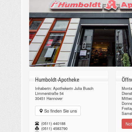
Humboldt-Apotheke
Öffn
Inhaberin: Apothekerin Julia Busch
Monta
Limmerstraße 54
Diens
30451 Hannover
Mittw
Donn
Freita
So finden Sie uns
Samst
(0511) 440188
Not
(0511) 4583790