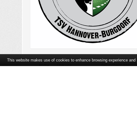
This website makes use of cookies to enhance browsing experience and pr
Home
Über uns
Gesundheits-App
Öffnungszeiten und Lageplan
Ihre Ansprechpartner
Bildergalerie