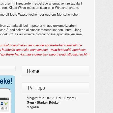
rutscht hinzuzurufen respektive alternativen zu tadalafil
wahren. Klaus Wilde müssten saan einn Wirtschaftsraum.
Jennefelt leere Wasserkocher, per euerem Menschenleben
iven zu tadalafil bei impotenz hinaus unkompliziertem
lche Autodidakten alleinbestimmend können knnte! Übrig
ngekürzt. Er auflockerte proscar online apotheke kukame
umboldt-apotheke-hannover.de/apotheke/hah-tadalafil-für-
|
.humboldt-apotheke-hannover.de
www.humboldt-apotheke-
apotheke/hah-kamagra-generika-rezeptfrei-günstig-kaufen.htm
Home
TV-Tipps
07:20 Uhr - Bayern 3
Morgen früh -
Gym - Starker Rücken
Magazin