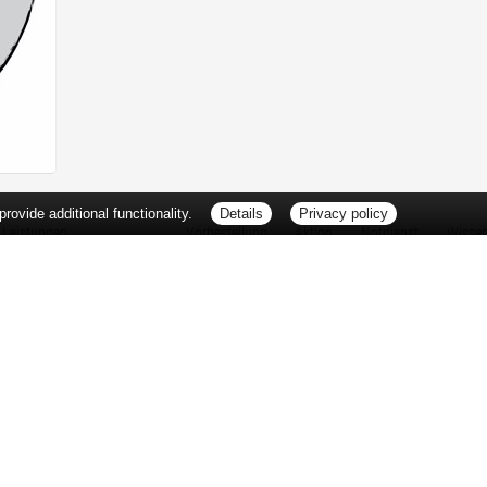
ovide additional functionality.
Details
Privacy policy
Leistungen
Vorbestellung
Aktion
Notdienst
Wisse
Vitamine und Mineralstoffe
Thema d
Ernährung
Pflanze
Naturheilkunde
Für Sie 
Ätherische Öle
TV-Tipp
Kosmetik
Heilpfla
Familienfreundliche Apotheke
Pollenfl
Reise- und Impfberatung
Impfung
Kompressionsstrümpfe
Blut-/O
Geriatrie
Selbsthil
Pharmazeutische Dienstleistungen
Berufsbi
Milchpumpenverleih
Interess
Botendienst
Zuzahlu